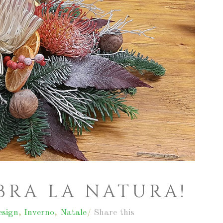
EBRA LA NATURA!
esign
,
Inverno
,
Natale
Share this