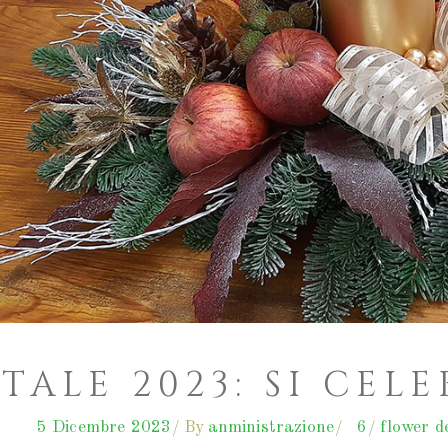
TALE 2023: SI CEL
5 Dicembre 2023
By
anministrazione
6
flower d