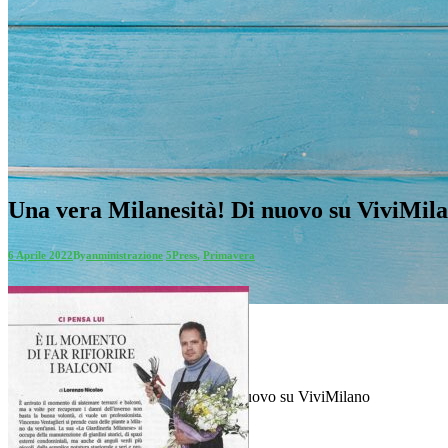
Una vera Milanesità! Di nuovo su ViviMil
6 Aprile 2022
By
anministrazione
5
Press
,
Primavera
Blog
Home
Press
Una vera Milanesità! Di nuovo su ViviMilano