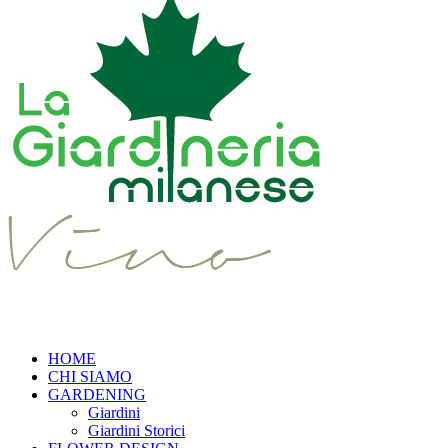
HOME
CHI SIAMO
GARDENING
Giardini
Giardini Storici