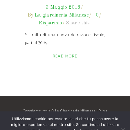
3 Maggio 2018
By
La giardineria Milanese
0
Risparmio
Share this
Si tratta di una nuova detrazione fiscale,
pari al 36%,
READ MORE
Copyrights 2018 © La Giardineria Milanese | P. Iva
08175500969
Privacy
| By
Sabdesign
Utilizziamo i cookie per essere sicuri che tu possa avere la
migliore esperienza sul nostro sito. Se continui ad utilizzare