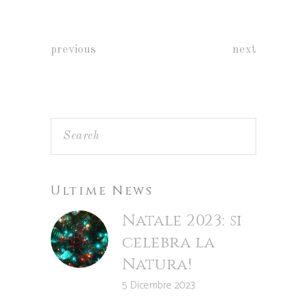
previous
next
Ultime News
Natale 2023: si
celebra la
Natura!
5 Dicembre 2023