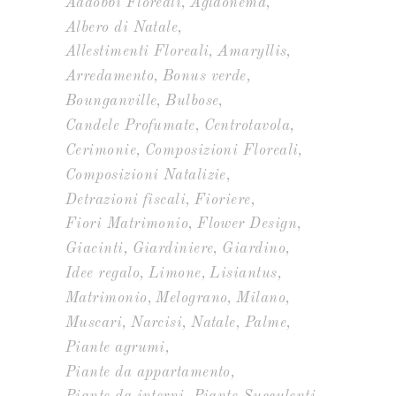
Addobbi Floreali
Aglaonema
Albero di Natale
Allestimenti Floreali
Amaryllis
Arredamento
Bonus verde
Bounganville
Bulbose
Candele Profumate
Centrotavola
Cerimonie
Composizioni Floreali
Composizioni Natalizie
Detrazioni fiscali
Fioriere
Fiori Matrimonio
Flower Design
Giacinti
Giardiniere
Giardino
Idee regalo
Limone
Lisiantus
Matrimonio
Melograno
Milano
Muscari
Narcisi
Natale
Palme
Piante agrumi
Piante da appartamento