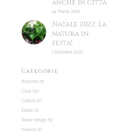
anche in città
24 Marzo 2023
Natale 2022: La
natura in
festa!
1 Dicembre 2022
Categorie
Autunno
(5)
Casa
(14)
Culture
(2)
Estate
(2)
flower design
(5)
Inverno
(2)