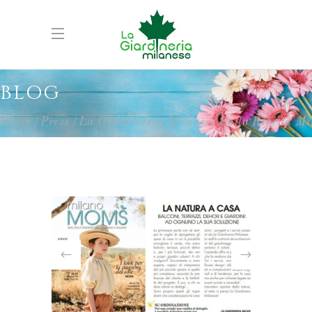
BLOG
Home
Press
La Giardineria Milanese Sulla Rivista 