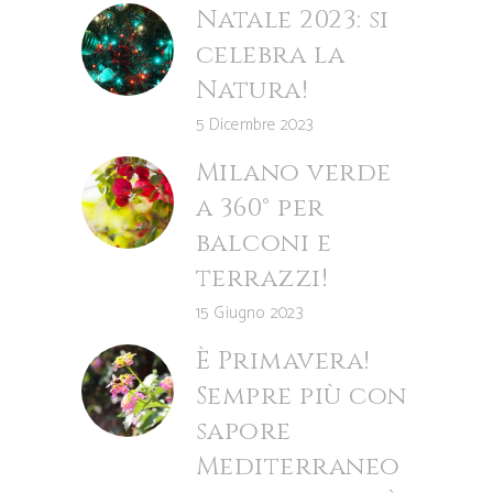
Natale 2023: si
celebra la
Natura!
5 Dicembre 2023
Milano verde
a 360° per
balconi e
terrazzi!
15 Giugno 2023
È Primavera!
Sempre più con
sapore
Mediterraneo