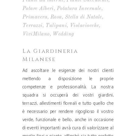
Piante da interni
Piante Succulenti
Potare Alberi
Potatura Invernale
Primavera
Rosa
Stella di Natale
Terrazzi
Tulipani
Violaciocche
ViviMilano
Wedding
La Giardineria
Milanese
Ad ascoltare le esigenze dei nostri clienti
mettendo a disposizione le proprie
competenze e professionalità. La nostra
squadra si occuperà dei vostri giardini,
terrazzi, allestimenti floreali e tutto quello che
è necessario per rendere rigoglioso il vostro
verde, funzionale e bello, anche in occasione
di eventi importanti avrà cura di valorizzare al